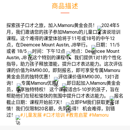
商品描述
探索孩子口才之旅，加入Mamoru黄金会员！
2024年5
月，我们邀请您的孩子参加Mamoru的儿童口才演说培训
课程。这个难得的课堂体验将于11号或18号的中午12
点，在Deemcee Mount Austin, JB举行。
日期：11/5
或者 18/5
时间：下午12点
地点：Deemcee Mount
Austin, JB 在这个特别的课程中，我们提供1对1的个性化
指导，助力孩子释放潜能，提升口才表达能力。这次评估
课的价值为RM90.00，即刻报名，即可享受专属Mamoru
黄金会员的独特优惠！
评估课价值RM90.00，1对1咨
询！
专属Mamoru优惠！
即日起加入Mamoru黄金会
员，尊享独特特权！ 这个课程适合5-10岁的孩子，旨在
帮助他们在轻松愉快的氛围中提升口才表达能力。
报名
截止日期：课程开始前7天！
立即PM我们获取更多详
情！我们仅限制20名额，先到先得！ 机会难得，别错
过！
#儿童发展
#口才培训
#教育启蒙
#Mamoru